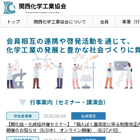
関西化学工業協会
Kansai Chemical Industry Association
トップ
関西化学工業協会に
ついて
会員
事業
（行
会員相互の連携や啓発活動を通じて、
化学工業の発展と豊かな社会づくりに
行事案内（セミナー・講演会）
2026/08/06
参加者募集
会員限定
【関化協・化成協共催セミナー】「個人ばく露測定に係る制度改正
開催のお知らせ（9/3(木) オンライン開催）（8/27〆切）