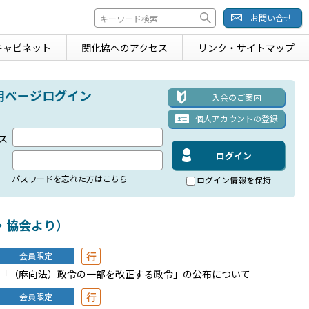
お問い合せ
キャビネット
関化協への
アクセス
リンク・
サイトマップ
用ページログイン
入会のご案内
個人アカウント
の登録
ス
パスワードを忘れた方はこちら
ログイン情報を保持
・協会より）
行
会員限定
「（麻向法）政令の一部を改正する政令」の公布について
行
会員限定