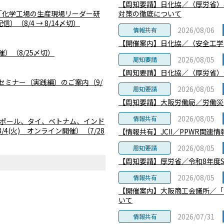
【周知要請】日化協／（厚労省）
「化学工場の生産現場リーダー研
対策の徹底について
（8/4 → 8/14〆切）
2026/08/06
情報共有
【開催案内】日化協／（安全工学
催）（8/25〆切）
2026/08/05
周知要請
【周知要請】日化協／（厚労省）
セミナー（実践編）のご案内（9/
2026/08/05
周知要請
【周知要請】大阪労働局／労働災
2026/08/05
情報共有
ガポール、タイ、ベトナム、インド
(火) オンライン開催）（7/28
【情報共有】JCII／PPWR関連
2026/08/05
周知要請
【周知要請】厚労省／令和8年度
2026/08/05
情報共有
【開催案内】大阪商工会議所／「
いて
2026/07/31
情報共有