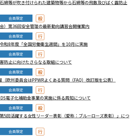
石綿等が吹き付けられた建築物等から石綿等の飛散及びばく露防止
般
会員限定
会）第36回安全管理の最新動向講習会開催案内
行
会員限定
令和8年度「全国労働衛生週間」を10月に実施
行
会員限定
害防止に向けたさらなる取組について
般
会員限定
情報（欧州委員会はPPWRよくある質問（FAQ）改訂版を公表）
行
会員限定
SDS電子化補助金事業の実施に係る周知について
般
会員限定
第5回活躍する女性リーダー表彰（愛称：ブルーローズ表彰）」につ
行
会員限定