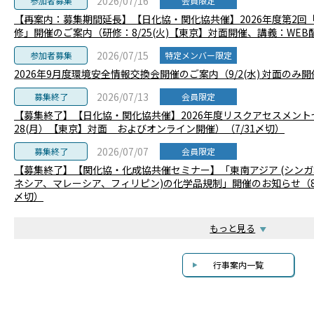
2026/07/16
参加者募集
会員限定
【再案内：募集期間延長】【日化協・関化協共催】2026年度第2回
修」開催のご案内（研修：8/25(火)【東京】対面開催、講義：WEB配信）
2026/07/15
参加者募集
特定メンバー限定
2026年9月度環境安全情報交換会開催のご案内（9/2(水) 対面のみ開
2026/07/13
募集終了
会員限定
【募集終了】【日化協・関化協共催】2026年度リスクアセスメント
28(月）【東京】対面 およびオンライン開催）（7/31〆切）
2026/07/07
募集終了
会員限定
【募集終了】【関化協・化成協共催セミナー】「東南アジア (シン
ネシア、マレーシア、フィリピン)の化学品規制」開催のお知らせ（8/4
〆切）
もっと見る
行事案内一覧