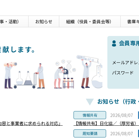
事・活動）
お知らせ
組織
（役員・委員会等）
書庫
会員専
貢献します。
メールアドレ
パスワード
お知らせ（行政
2026/08/07
情報共有
内容と事業者に求められる対応」
【情報共有】日化協／（厚労省）
2026/08/07
周知要請