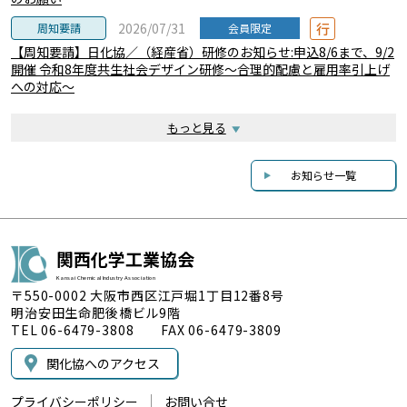
行
2026/07/31
周知要請
会員限定
【周知要請】日化協／（経産省）研修のお知らせ:申込8/6まで、9/2
開催 令和8年度共生社会デザイン研修～合理的配慮と雇用率引上げ
への対応～
もっと見る
お知らせ一覧
関西化学工業協会
Kansai Chemical Industry Association
〒550-0002 大阪市西区江戸堀1丁目12番8号
明治安田生命肥後橋ビル9階
TEL 06-6479-3808 FAX 06-6479-3809
関化協へのアクセス
プライバシーポリシー
お問い合せ