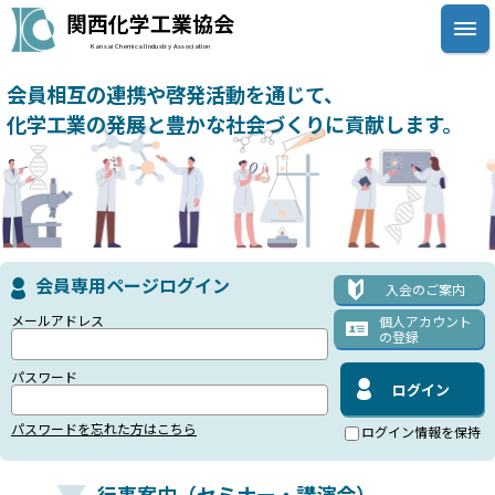
関西化学工業協会
Kansai Chemical Industry Association
会員相互の連携や啓発活動を通じて、
化学工業の発展と豊かな社会づくりに貢献します。
会員専用ページログイン
入会のご案内
メールアドレス
個人アカウント
の登録
パスワード
パスワードを忘れた方はこちら
ログイン情報を保持
行事案内（セミナー・講演会）