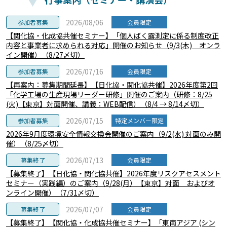
2026/08/06
参加者募集
会員限定
【関化協・化成協共催セミナー】「個人ばく露測定に係る制度改正
内容と事業者に求められる対応」開催のお知らせ（9/3(木) オンラ
イン開催）（8/27〆切）
2026/07/16
参加者募集
会員限定
【再案内：募集期間延長】【日化協・関化協共催】2026年度第2回
「化学工場の生産現場リーダー研修」開催のご案内（研修：8/25
(火)【東京】対面開催、講義：WEB配信）（8/4 → 8/14〆切）
2026/07/15
参加者募集
特定メンバー限定
2026年9月度環境安全情報交換会開催のご案内（9/2(水) 対面のみ開
催）（8/25〆切）
2026/07/13
募集終了
会員限定
【募集終了】【日化協・関化協共催】2026年度リスクアセスメント
セミナー（実践編）のご案内（9/28(月）【東京】対面 およびオ
ンライン開催）（7/31〆切）
2026/07/07
募集終了
会員限定
【募集終了】【関化協・化成協共催セミナー】「東南アジア (シン