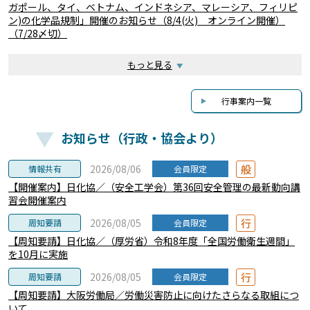
ガポール、タイ、ベトナム、インドネシア、マレーシア、フィリピ
ン)の化学品規制」開催のお知らせ（8/4(火) オンライン開催）
（7/28〆切）
もっと見る
行事案内一覧
お知らせ（行政・協会より）
般
2026/08/06
情報共有
会員限定
【開催案内】日化協／（安全工学会）第36回安全管理の最新動向講
習会開催案内
行
2026/08/05
周知要請
会員限定
【周知要請】日化協／（厚労省）令和8年度「全国労働衛生週間」
を10月に実施
行
2026/08/05
周知要請
会員限定
【周知要請】大阪労働局／労働災害防止に向けたさらなる取組につ
いて