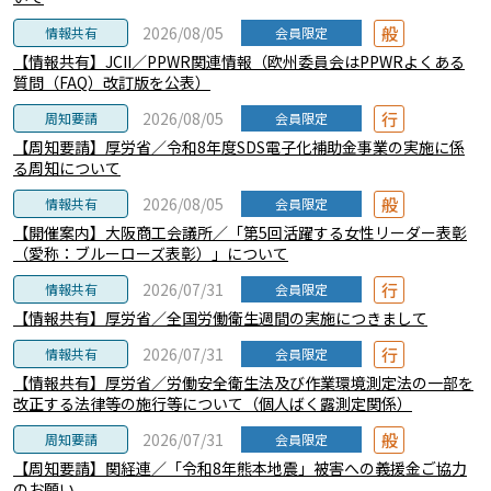
般
2026/08/05
情報共有
会員限定
【情報共有】JCII／PPWR関連情報（欧州委員会はPPWRよくある
質問（FAQ）改訂版を公表）
行
2026/08/05
周知要請
会員限定
【周知要請】厚労省／令和8年度SDS電子化補助金事業の実施に係
る周知について
般
2026/08/05
情報共有
会員限定
【開催案内】大阪商工会議所／「第5回活躍する女性リーダー表彰
（愛称：ブルーローズ表彰）」について
行
2026/07/31
情報共有
会員限定
【情報共有】厚労省／全国労働衛生週間の実施につきまして
行
2026/07/31
情報共有
会員限定
【情報共有】厚労省／労働安全衛生法及び作業環境測定法の一部を
改正する法律等の施行等について（個人ばく露測定関係）
般
2026/07/31
周知要請
会員限定
【周知要請】関経連／「令和8年熊本地震」被害への義援金ご協力
のお願い