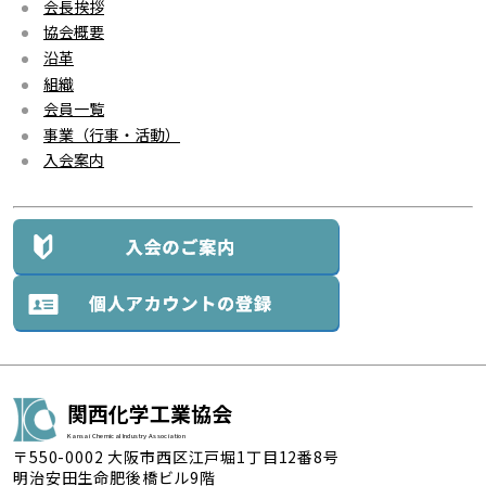
会長挨拶
協会概要
沿革
組織
会員一覧
事業（行事・活動）
入会案内
関西化学工業協会
Kansai Chemical Industry Association
〒550-0002 大阪市西区江戸堀1丁目12番8号
明治安田生命肥後橋ビル9階